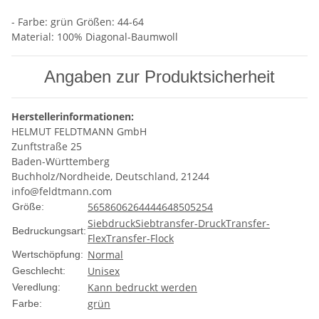
- Farbe: grün Größen: 44-64
Material: 100% Diagonal-Baumwoll
Angaben zur Produktsicherheit
Herstellerinformationen:
HELMUT FELDTMANN GmbH
Zunftstraße 25
Baden-Württemberg
Buchholz/Nordheide, Deutschland, 21244
info@feldtmann.com
56
58
60
62
64
44
46
48
50
52
54
Größe:
Siebdruck
Siebtransfer-Druck
Transfer-
Bedruckungsart:
Flex
Transfer-Flock
Normal
Wertschöpfung:
Unisex
Geschlecht:
Kann bedruckt werden
Veredlung:
grün
Farbe: