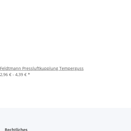
Feldtmann Pressluftkupplung Temperguss
2,96 € -
4,39 €
*
Rechtliches