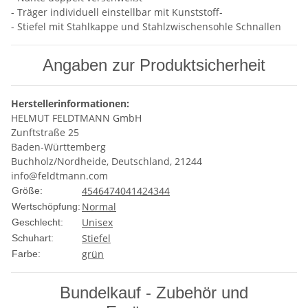
- Träger individuell einstellbar mit Kunststoff-
- Stiefel mit Stahlkappe und Stahlzwischensohle Schnallen
Angaben zur Produktsicherheit
Herstellerinformationen:
HELMUT FELDTMANN GmbH
Zunftstraße 25
Baden-Württemberg
Buchholz/Nordheide, Deutschland, 21244
info@feldtmann.com
45
46
47
40
41
42
43
44
Größe:
Normal
Wertschöpfung:
Unisex
Geschlecht:
Stiefel
Schuhart:
grün
Farbe:
Bundelkauf - Zubehör und