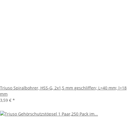
Triuso Spiralbohrer, HSS-G, 2x1,5 mm geschliffen; L=40 mm; l=18
mm
3,59 €
*