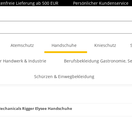
enfreie Lieferung ab 500 EUR
Persönlicher Kundenservice
Atemschutz
Handschuhe
Knieschutz
r Handwerk & Industrie
Berufsbekleidung Gastronomie, Se
Schürzen & Einwegbekleidung
Mechanicals Rigger Elysee Handschuhe