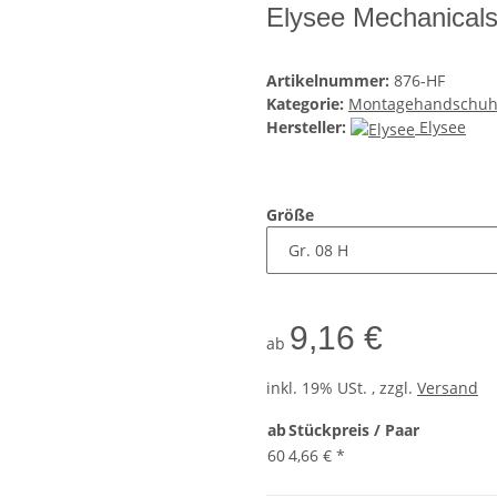
Elysee Mechanical
Artikelnummer:
876-HF
Kategorie:
Montagehandschu
Hersteller:
Elysee
Größe
9,16 €
ab
inkl. 19% USt. , zzgl.
Versand
ab
Stückpreis / Paar
60
4,66 €
*