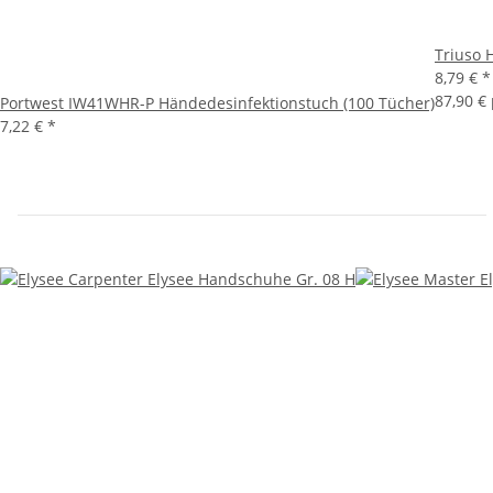
Triuso 
8,79 €
*
87,90 € 
Portwest IW41WHR-P Händedesinfektionstuch (100 Tücher)
7,22 €
*