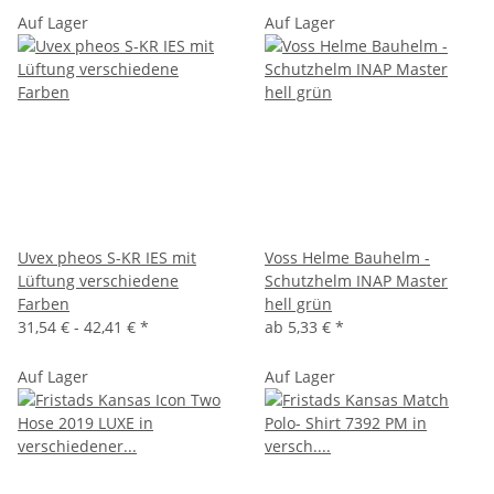
Auf Lager
Auf Lager
Uvex pheos S-KR IES mit
Voss Helme Bauhelm -
Lüftung verschiedene
Schutzhelm INAP Master
Farben
hell grün
31,54 € -
42,41 €
*
ab
5,33 €
*
Auf Lager
Auf Lager