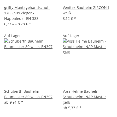
griffy Montagehandschuh
Venitex Bauhelm ZIRCON I
1706 aus Ziegen-
weiß
Nappaleder EN 388
8,12 €
*
6,27 € -
8,78 €
*
Auf Lager
Auf Lager
Schuberth Bauhelm
Voss Helme Bauhelm -
Baumeister 80 weiss EN397
Schutzhelm INAP Master
ab
9,91 €
*
gelb
ab
5,33 €
*