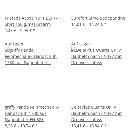
Fristads Acode 1911 BSJ T-
Eurofort Simo Badepantine
Shirt 150 g/m² kurzarm
11,01 € -
14,24 €
*
7,43 € -
9,95 €
*
Auf Lager
Auf Lager
griffy Panda Feinmechanik-
DeltaPlus Quartz UP IV
Handschuh 1730 aus
Bauhelm nach EN397 mit
Nappaleder EN 388
Drehverschluss
8,28 € -
10,54 €
*
13,41 € -
15,84 €
*